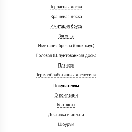
Террасная доска
Крашеная доска
Имитация бруса
Вагонка
Имитация бревна (блок-хаус)
Половая (Шпунтованная) доска
Планкен
Термообработанная древесина
Покупателям
О компании
Контакты
Доставка и оплата
Шоурум