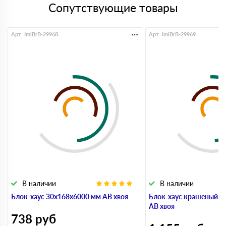
Сопутствующие товары
Арт. ImiBrB-29968
Арт. ImiBrB-29969
В наличии
В наличии
Блок-хаус 30x168x6000 мм АВ хвоя
Блок-хаус крашеный 3
АВ хвоя
738
руб