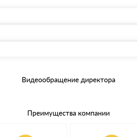
, возможна через системы электронных платежей.
иема материала после проверки качества и количества заказанного
15 и не более 19 символов
е номенклатуру товара, количество. После оплаты осуществляется 
щим банковским картам
Видеообращение директора
Преимущества компании