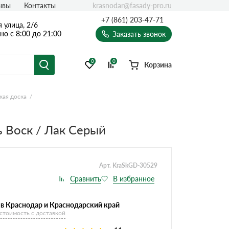
krasnodar@fasady-pro.ru
ывы
Контакты
+7 (861) 203-47-71
 улица, 2/6
о с 8:00 до 21:00
Заказать звонок
0
0
Корзина
кая доска
 Воск / Лак Серый
Арт. KraSkGD-30529
 в Краснодар и Краснодарский край
 стоимость с доставкой