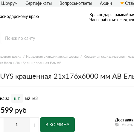
Шоурум
Сертификаты
Вопросы-ответы
Акции
Отз
Краснодар, Трамвайная
раснодарскому краю
Часы работы: ежедневн
шеная доска
Крашеная скандинавская доска
Крашеная скандинавская глад
мм Воск / Лак Брашированная Ель АВ
 UYS крашенная 21x176x6000 мм АВ Ель
на за
шт.
м2
м3
 599
руб
Доставка
-
+
В КОРЗИНУ
Узнать