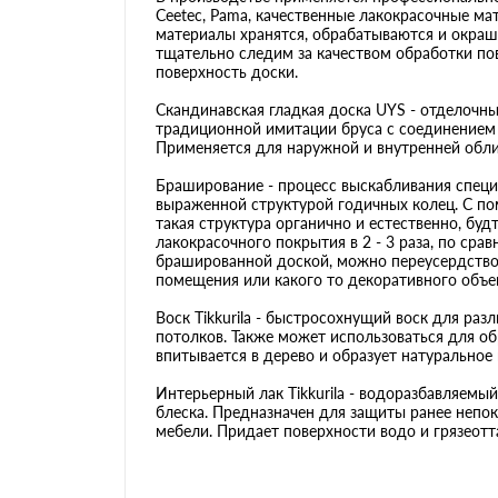
Сeeteс, Pama, качественные лакокрасочные мате
материалы хранятся, обрабатываются и окраш
тщательно следим за качеством обработки по
поверхность доски.
Скандинавская гладкая доска UYS - отделочны
традиционной имитации бруса с соединением 
Применяется для наружной и внутренней обли
Браширование - процесс выскабливания специа
выраженной структурой годичных колец. С по
такая структура органично и естественно, бу
лакокрасочного покрытия в 2 - 3 раза, по сра
брашированной доской, можно переусердствов
помещения или какого то декоративного объе
Воск Tikkurila - быстросохнущий воск для ра
потолков. Также может использоваться для о
впитывается в дерево и образует натурально
Интерьерный лак Tikkurila - водоразбавляемы
блеска. Предназначен для защиты ранее непок
мебели. Придает поверхности водо и грязеот