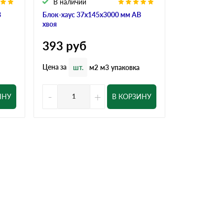
В наличии
В налич
В
Блок-хаус 37x145x3000 мм АВ
Блок-хаус 
хвоя
хвоя
393
руб
524
ру
Цена за
Цена за
шт.
м2
м3
упаковка
шт
-
+
-
ИНУ
В КОРЗИНУ