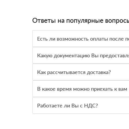
Ответы на популярные вопрос
Есть ли возможность оплаты после п
Да. Самый распространенный способ оплаты у н
вправе от него отказаться.
Какую документацию Вы предоставл
С каждой товарной позицией мы предоставляем
Как рассчитывается доставка?
После оформления заявки с Вами свяжется пер
стоимости и сроков доставки, которые впослед
В какое время можно приехать к вам 
Вы можете приехать к нам в офис по адресу: Кр
Работаете ли Вы с НДС?
Да, мы работаем с НДС 20% — то есть на обще