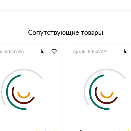
Сопутствующие товары
 ImiBrB-29969
Арт. ImiBrB-29970