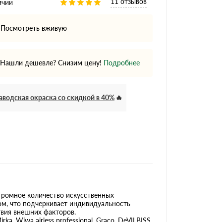
11 отзывов
ичии
Посмотреть вживую
Нашли дешевле? Снизим цену!
Подробнее
аводская окраска со скидкой в 40%
громное количество искусственных
м, что подчеркивает индивидуальность
твия внешних факторов.
, Wiwa airless professional, Graco, DeVILBISS,