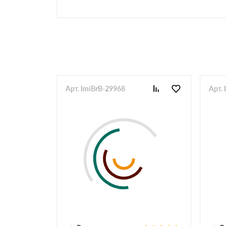
Арт. ImiBrB-29968
Арт.