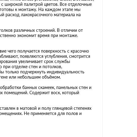
fa, с широкой палитрой цветов. Все отделочные
 готовы к монтажу. На каждом этапе мы
ый расход лакокрасочного материала на
толков различных строений. В отличии от
ественно экономит время при монтаже.
ие чего получается поверхность с красочно
бливают, появляются углубления, смотрится
ширования увеличивает срок службы
о при отделке стен и потолков,
бы только подчеркнуть индивидуальность
стене или небольшим объёмом.
обработки банных скамеек, панельных стен и
ых помещений. Содержит воск, который
ставлен в матовой и полу глянцевой степенях
помещениях. Не применяется для полов и