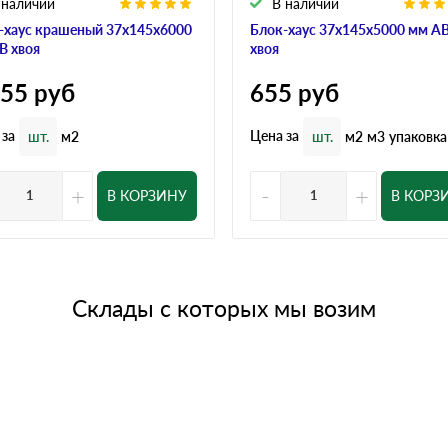
 наличии
В наличии
-хаус крашеный 37x145x6000
Блок-хаус 37x145x5000 мм А
В хвоя
хвоя
155
руб
655
руб
 за
Цена за
шт.
м2
шт.
м2
м3
упаковка
+
-
+
В КОРЗИНУ
В КОРЗ
Склады с которых мы возим