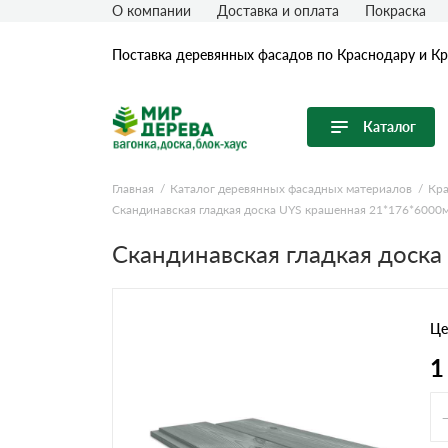
О компании
Доставка и оплата
Покраска
Поставка деревянных фасадов по Краснодару и К
Каталог
Перейти в каталог
Главная
Каталог деревянных фасадных материалов
Кра
Скандинавская гладкая доска UYS крашенная 21*176*6000
Продуктовые линейки
Скандинавская гладкая доска
Вагонка
Имитация бревна (блок-хаус)
Имитация бруса
Це
Крашеная доска
1
Планкен
Половая (Шпунтованная) доска
Термообработанная древесина