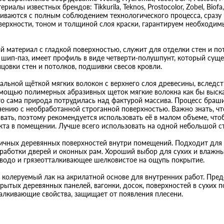
риалы известных брендов: Tikkurila, Teknos, Prostocolor, Zobel, Bio
иваются с полным соблюдением технологического процесса, сразу
верхности, тоном и толщиной слоя краски, гарантируем необходим
й материал с гладкой поверхностью, служит для отделки стен и по
шип-паз, имеет профиль в виде четверти-полушпунт, который сущ
цовки стен и потолков, подшивки свесов кровли.
льной щёткой мягких волокон с верхнего слоя древесины, вследств
мощью полимерных абразивных щеток мягкие волокна как бы выска
дто сама природа потрудилась над фактурой массива. Процесс бра
внению с необработанной строганной поверхностью. Важно знать, чт
ать, поэтому рекомендуется использовать её в малом объеме, что
кта в помещении. Лучше всего использовать на одной небольшой 
зличных деревянных поверхностей внутри помещений. Подходит для 
бработки дверей и оконных рам. Хороший выбор для сухих и влажн
е водо и грязеотталкивающее шелковистое на ощупь покрытие.
й колеруемый лак на акрилатной основе для внутренних работ. Пред
рытых деревянных панелей, вагонки, досок, поверхностей в сухих 
талкивающие свойства, защищает от появления плесени.