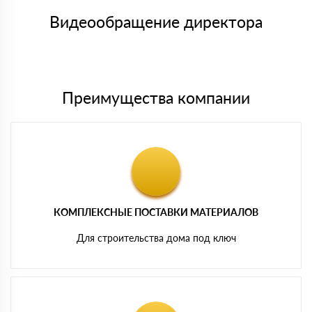
товара, количество. После оплаты осуществляется доставка
символов
либо Вы забираете товар со склада самовывоза.
Видеообращение директора
Мы принимаем платежи с сайта по следующим банковским
картам
Преимущества компании
КОМПЛЕКСНЫЕ ПОСТАВКИ МАТЕРИАЛОВ
Для строительства дома под ключ