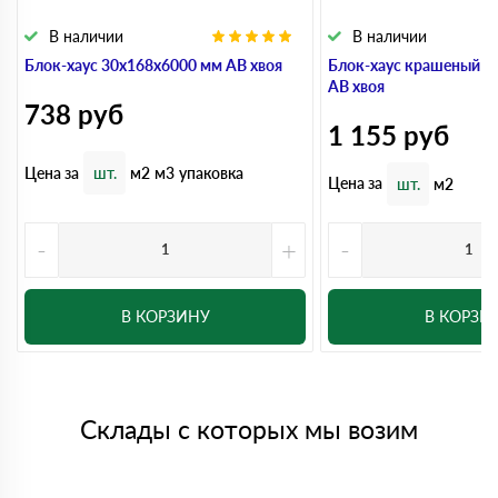
В наличии
В наличии
Блок-хаус 30x168x6000 мм АВ хвоя
Блок-хаус крашеный 3
АВ хвоя
738
руб
1 155
руб
Цена за
шт.
м2
м3
упаковка
Цена за
шт.
м2
-
+
-
В КОРЗИНУ
В КОРЗИ
Склады с которых мы возим