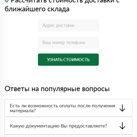
ближайшего склада
УЗНАТЬ СТОИМОСТЬ
Ответы на популярные вопросы
Есть ли возможность оплаты после получения
материала?
Да. Самый распространенный способ оплаты у нас -
оплата по факту получения товара. При этом, если
Какую документацию Вы предоставляете?
доставленный товар был ненадлежащего качества, то
Вы вправе от него отказаться.
С каждой товарной позицией мы предоставляем все