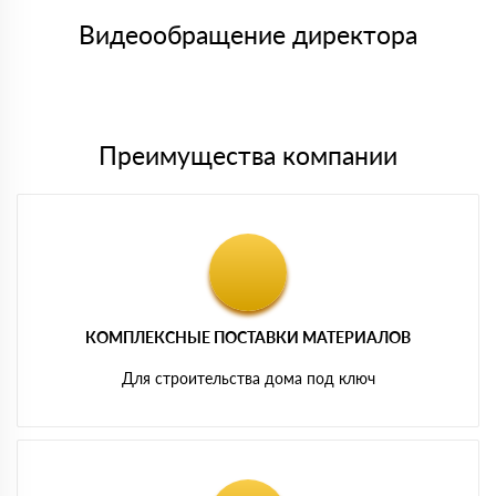
товара, количество. После оплаты осуществляется доставка
символов
либо Вы забираете товар со склада самовывоза.
Видеообращение директора
Мы принимаем платежи с сайта по следующим банковским
картам
Преимущества компании
КОМПЛЕКСНЫЕ ПОСТАВКИ МАТЕРИАЛОВ
Для строительства дома под ключ