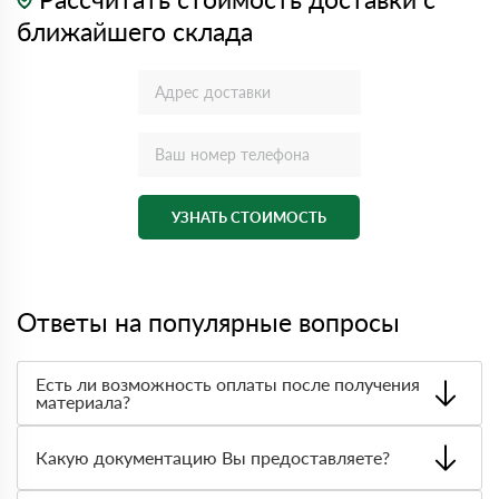
ближайшего склада
УЗНАТЬ СТОИМОСТЬ
Ответы на популярные вопросы
Есть ли возможность оплаты после получения
материала?
Да. Самый распространенный способ оплаты у нас -
оплата по факту получения товара. При этом, если
Какую документацию Вы предоставляете?
доставленный товар был ненадлежащего качества, то
Вы вправе от него отказаться.
С каждой товарной позицией мы предоставляем все