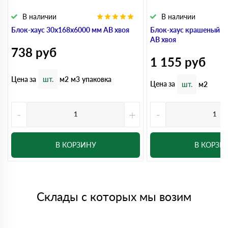
В наличии
В наличии
Блок-хаус 30x168x6000 мм АВ хвоя
Блок-хаус крашеный 3
АВ хвоя
738
руб
1 155
руб
Цена за
шт.
м2
м3
упаковка
Цена за
шт.
м2
-
+
-
В КОРЗИНУ
В КОРЗИ
Склады с которых мы возим