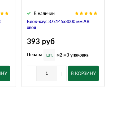
В наличии
В налич
В
Блок-хаус 37x145x3000 мм АВ
Блок-хаус 
хвоя
хвоя
393
руб
524
ру
Цена за
Цена за
шт.
м2
м3
упаковка
шт
-
+
-
ИНУ
В КОРЗИНУ