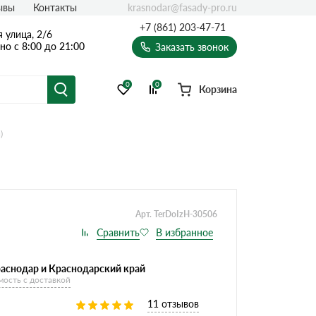
krasnodar@fasady-pro.ru
ывы
Контакты
+7 (861) 203-47-71
 улица, 2/6
о с 8:00 до 21:00
Заказать звонок
0
0
Корзина
)
Арт. TerDoIzH-30506
раснодар и Краснодарский край
мость с доставкой
11 отзывов