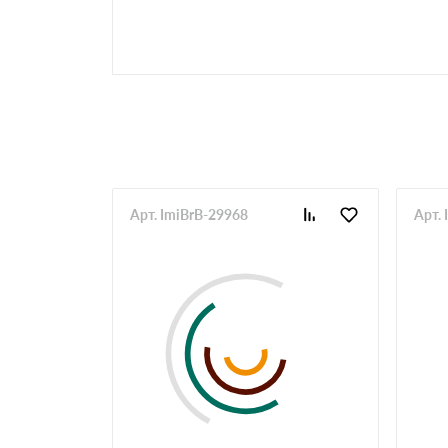
Арт. ImiBrB-29968
Арт.