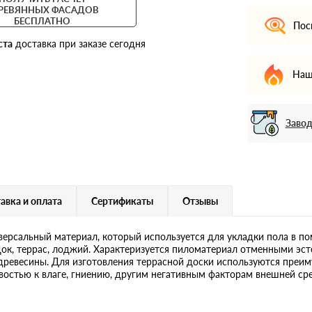
РЕВЯННЫХ ФАСАДОВ
БЕСПЛАТНО
Пос
ста
доставка при заказе сегодня
Наш
Завод
авка и оплата
Сертификаты
Отзывы
версальный материал, который используется для укладки пола в п
ок, террас, лоджий. Характеризуется пиломатериал отменными эст
древесины. Для изготовления террасной доски используются преи
остью к влаге, гниению, другим негативным факторам внешней ср