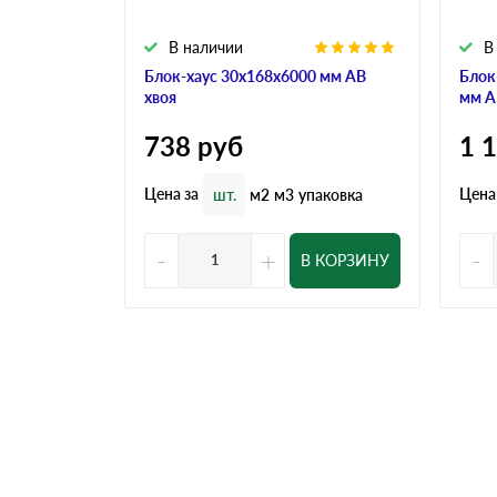
В наличии
В
Блок-хаус 30x168x6000 мм АВ
Блок
хвоя
мм А
738
руб
1 
Цена за
Цена
шт.
м2
м3
упаковка
-
+
-
В КОРЗИНУ