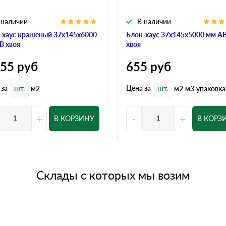
 наличии
В наличии
-хаус крашеный 37x145x6000
Блок-хаус 37x145x5000 мм А
В хвоя
хвоя
155
руб
655
руб
 за
Цена за
шт.
м2
шт.
м2
м3
упаковка
+
-
+
В КОРЗИНУ
В КОРЗ
Склады с которых мы возим