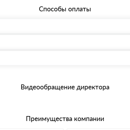
Способы оплаты
, возможна через системы электронных платежей.
иема материала после проверки качества и количества заказанного
15 и не более 19 символов
е номенклатуру товара, количество. После оплаты осуществляется 
щим банковским картам
Видеообращение директора
Преимущества компании