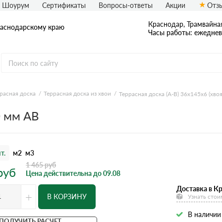
Шоурум
Сертификаты
Вопросы-ответы
Акции
Отз
Краснодар, Трамвайная
раснодарскому краю
Часы работы: ежедневн
расная доска
Террасная доска из хвои
Террасная доска (А-В) 36х145х6 (хвоя
0 мм AB
т.
м2
м3
1 465
руб
руб
Цена действительна до 09.08
Доставка в К
+
В КОРЗИНУ
Узнать стои
В наличии
ПОЛУЧИТЬ РАСЧЕТ