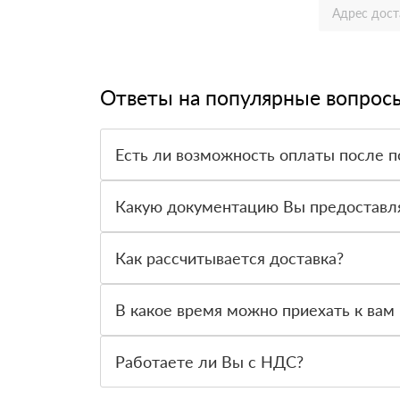
Ответы на популярные вопрос
Есть ли возможность оплаты после п
Да. Самый распространенный способ оплаты у н
вправе от него отказаться.
Какую документацию Вы предоставл
С каждой товарной позицией мы предоставляем
Как рассчитывается доставка?
После оформления заявки с Вами свяжется пер
стоимости и сроков доставки, которые впослед
В какое время можно приехать к вам 
Вы можете приехать к нам в офис по адресу: Кр
Работаете ли Вы с НДС?
Да, мы работаем с НДС 20% — то есть на обще