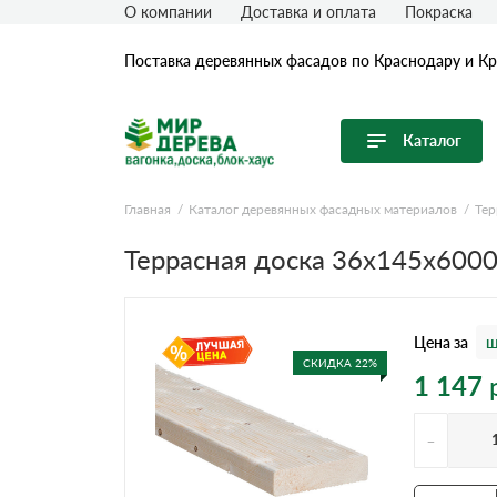
О компании
Доставка и оплата
Покраска
Поставка деревянных фасадов по Краснодару и К
Каталог
Перейти в каталог
Главная
Каталог деревянных фасадных материалов
Тер
Продуктовые линейки
Террасная доска 36x145x600
Вагонка
Имитация бревна (блок-хаус)
Цена за
ш
Имитация бруса
СКИДКА 22%
1 147
Крашеная доска
Планкен
-
Половая (Шпунтованная) доска
Термообработанная древесина