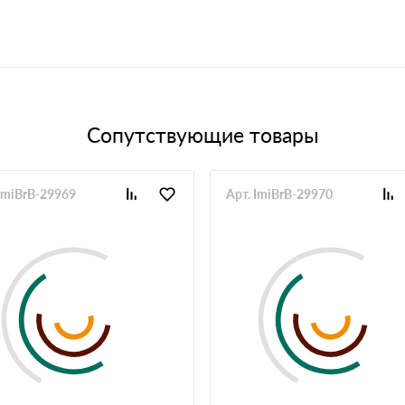
Сопутствующие товары
 ImiBrB-29969
Арт. ImiBrB-29970