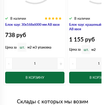
В наличии
В наличии
Блок-хаус 30x168x6000 мм АВ хвоя
Блок-хаус крашеный 3
АВ хвоя
738
руб
1 155
руб
Цена за
шт.
м2
м3
упаковка
Цена за
шт.
м2
-
+
-
В КОРЗИНУ
В КОРЗИ
Склады с которых мы возим