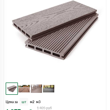
Цена за
шт
м2
м3
1 405
руб