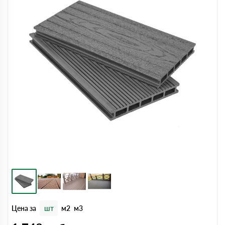
Цена за
шт
м2
м3