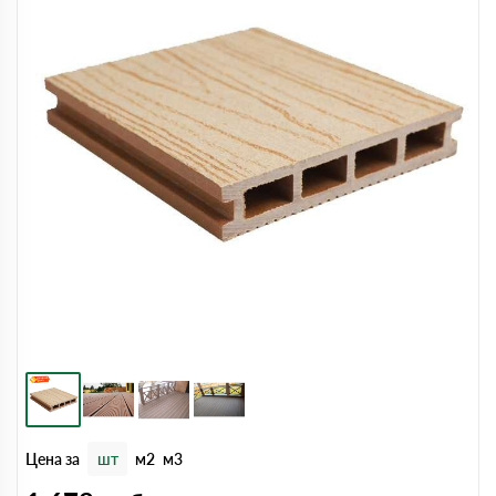
Цена за
шт
м2
м3