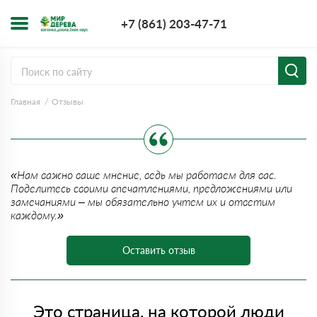
+7 (861) 203-4
+7 (861) 203-47-71
Заказать з
Главная
Отзывы
«Нам важно ваше мнение, ведь мы работаем для вас.
Поделитесь своими впечатлениями, предложениями или
замечаниями – мы обязательно учтем их и ответим
каждому.»
Оставить отзыв
Это страница, на которой люди